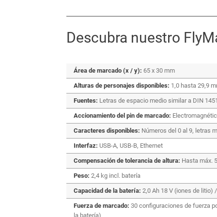
Descubra nuestro FlyM
Área de marcado (x / y):
65 x 30 mm
Alturas de personajes disponibles:
1,0 hasta 29,9 
Fuentes:
Letras de espacio medio similar a DIN 1451
Accionamiento del pin de marcado:
Electromagnéti
Caracteres disponibles:
Números del 0 al 9, letras m
Interfaz:
USB-A, USB-B, Ethernet
Compensación de tolerancia de altura:
Hasta máx. 5
Peso:
2,4 kg incl. batería
Capacidad de la batería:
2,0 Ah 18 V (iones de litio) 
Fuerza de marcado:
30 configuraciones de fuerza po
la batería)