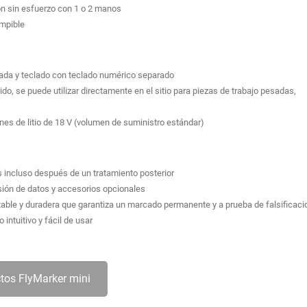
ón sin esfuerzo con 1 o 2 manos
ompible
ada y teclado con teclado numérico separado
o, se puede utilizar directamente en el sitio para piezas de trabajo pesadas,
nes de litio de 18 V (volumen de suministro estándar)
 incluso después de un tratamiento posterior
isión de datos y accesorios opcionales
able y duradera que garantiza un marcado permanente y a prueba de falsificac
intuitivo y fácil de usar
tos FlyMarker mini