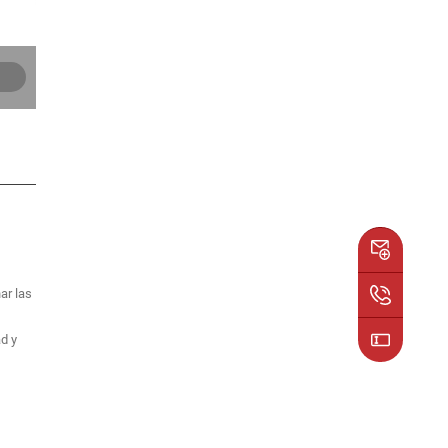
ar las
,
d y