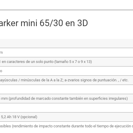
arker mini 65/30 en 3D
mm
 en caracteres de un solo punto (tamaño 5 x 7 o 9 x 13)
co
ayúsculas / minúsculas de la A a la Z; a-zvarios signos de puntuación. , / etc.
 mm (profundidad de marcado constante también en superficies irregulares)
/ 5,2 Ah 18 V (opcional)
sibles (rendimiento de impacto constante durante todo el tiempo de ejecución 